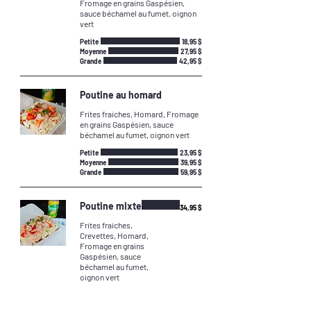
Fromage en grains Gaspésien,
sauce béchamel au fumet, oignon
vert
Petite
18,95 $
Moyenne
27,95 $
Grande
42,95 $
Poutine au homard
Frites fraiches, Homard, Fromage
en grains Gaspésien, sauce
béchamel au fumet, oignon vert
Petite
23,95 $
Moyenne
39,95 $
Grande
59,95 $
Poutine mixte
34,95 $
Frites fraiches,
Crevettes, Homard,
Fromage en grains
Gaspésien, sauce
béchamel au fumet,
oignon vert