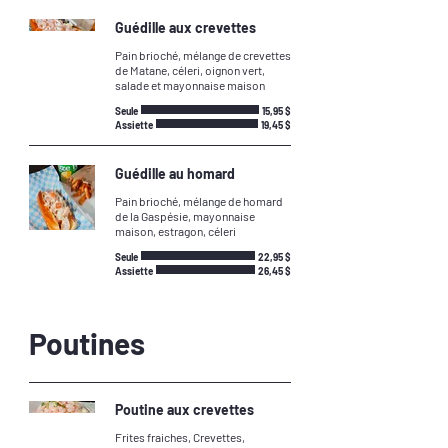
Guédille aux crevettes
Pain brioché, mélange de crevettes
de Matane, céleri, oignon vert,
salade et mayonnaise maison
Seule
15,95 $
Assiette
19,45 $
Guédille au homard
Pain brioché, mélange de homard
de la Gaspésie, mayonnaise
maison, estragon, céleri
Seule
22,95 $
Assiette
26,45 $
Poutines
Poutine aux crevettes
Frites fraiches, Crevettes,