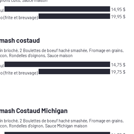
gnons cuits, Sauce maison
14,95 $
ul
19,95 $
io (frite et breuvage)
mash costaud
in brioché, 2 Boulettes de boeuf haché smashée, Fromage en grains,
con, Rondelles d'oignons, Sauce maison
14,75 $
ul
19,75 $
io (frite et breuvage)
mash Costaud Michigan
in brioché, 2 Boulettes de boeuf haché smashée, Fromage en grains,
con, Rondelles d'oignon, Sauce Michigan maison