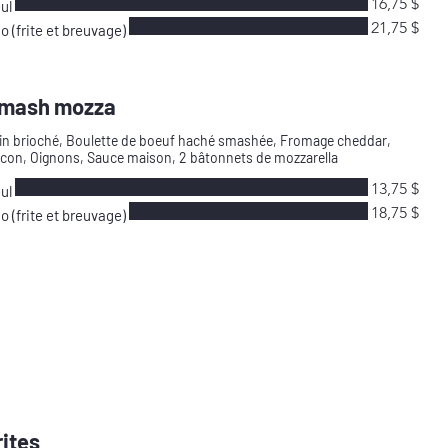
16,75 $
ul
21,75 $
io (frite et breuvage)
mash mozza
in brioché, Boulette de boeuf haché smashée, Fromage cheddar,
con, Oignons, Sauce maison, 2 bâtonnets de mozzarella
13,75 $
ul
18,75 $
io (frite et breuvage)
rites