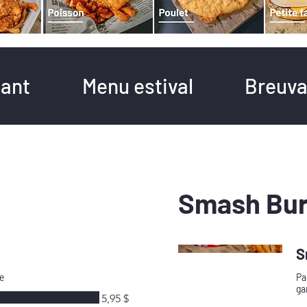
ant
Menu estival
Breuv
Smash Bur
S
e
Pa
ga
5,95 $