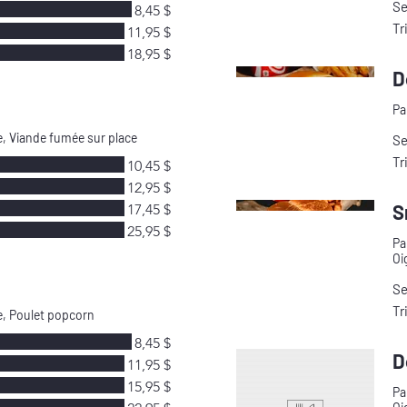
Se
8,45 $
Tr
11,95 $
18,95 $
D
Pa
e, Viande fumée sur place
Se
Tr
10,45 $
12,95 $
S
17,45 $
25,95 $
Pa
Oi
Se
Tr
e, Poulet popcorn
8,45 $
D
11,95 $
15,95 $
Pa