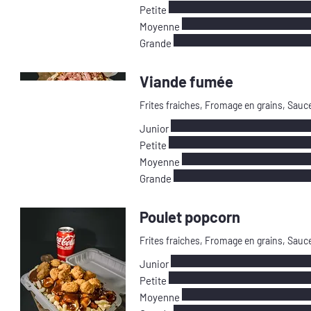
Petite
Moyenne
Grande
Viande fumée
Frites fraiches, Fromage en grains, Sauc
Junior
Petite
Moyenne
Grande
Poulet popcorn
Frites fraiches, Fromage en grains, Sauc
Junior
Petite
Moyenne