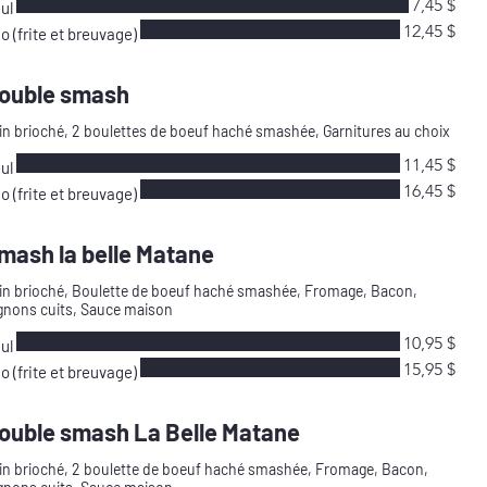
7,45 $
ul
12,45 $
io (frite et breuvage)
ouble smash
in brioché, 2 boulettes de boeuf haché smashée, Garnitures au choix
11,45 $
ul
16,45 $
io (frite et breuvage)
mash la belle Matane
in brioché, Boulette de boeuf haché smashée, Fromage, Bacon,
gnons cuits, Sauce maison
10,95 $
ul
15,95 $
io (frite et breuvage)
ouble smash La Belle Matane
in brioché, 2 boulette de boeuf haché smashée, Fromage, Bacon,