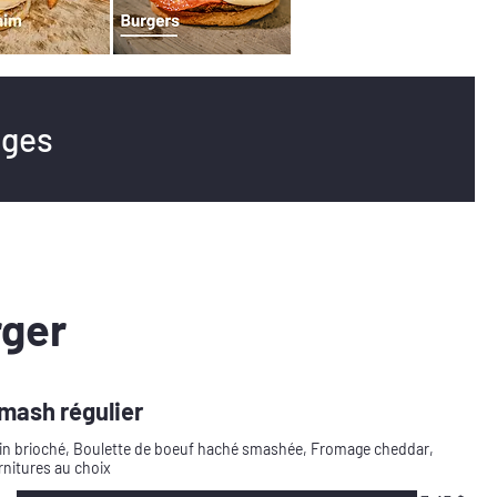
ages
ger
mash régulier
in brioché, Boulette de boeuf haché smashée, Fromage cheddar,
rnitures au choix