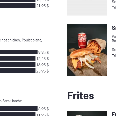
Se
21,95 $
Tr
S
Pa
 hot chicken, Poulet blanc,
Ba
Se
9,95 $
Tr
12,45 $
16,95 $
23,95 $
Frites
e, Steak haché
8,95 $
F
11,95 $