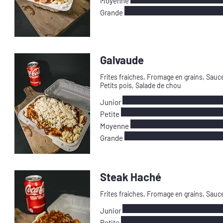
Moyenne
Grande
Galvaude
Frites fraiches, Fromage en grains, Sauce
Petits pois, Salade de chou
Junior
Petite
Moyenne
Grande
Steak Haché
Frites fraiches, Fromage en grains, Sauc
Junior
Petite