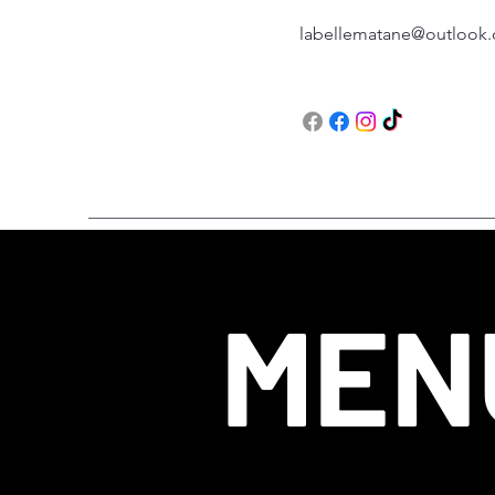
labellematane@outlook
MEN