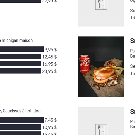
22,95 $
Oi
Se
Tr
S
ce michigan maison
9,95 $
Pa
Ba
12,45 $
16,95 $
Se
23,95 $
Tr
S
e, Saucisses à hot-dog
7,45 $
Pa
Ba
10,95 $
15,45 $