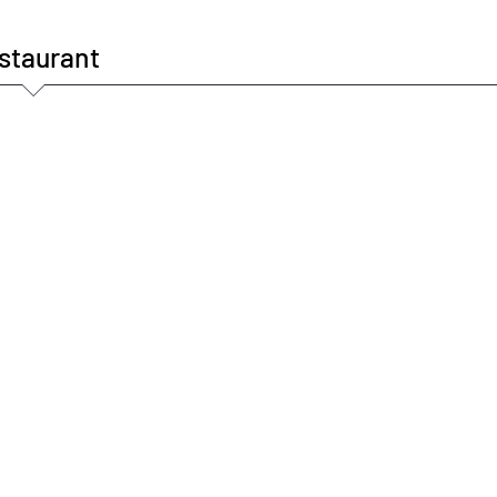
staurant
Bar Laitier
Phase 3
Carriè