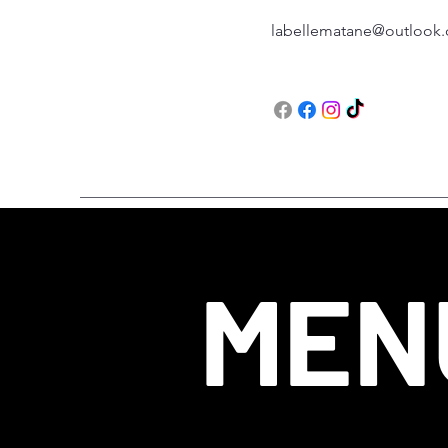
labellematane@outlook
MEN